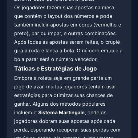
Os jogadores fazem suas apostas na mesa,
que contém o layout dos números e pode
também incluir apostas em cores (vermelho e
preto), par ou ímpar, e outras combinações.
Após todas as apostas serem feitas, o crupiê
gira a roda e lança a bola. O número em que a
bola parar será o número vencedor.
Táticas e Estratégias de Jogo
Embora a roleta seja em grande parte um
jogo de azar, muitos jogadores tentam usar
estratégias para otimizar suas chances de
ganhar. Alguns dos métodos populares
incluem o
Sistema Martingale
, onde os
jogadores dobram suas apostas após cada
perda, esperando recuperar suas perdas com