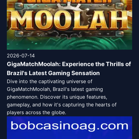
2026-07-14
GigaMatchMoolah: Experience the Thrills of
Brazil's Latest Gaming Sensation
Dive into the captivating universe of
GigaMatchMoolah, Brazil's latest gaming
phenomenon. Discover its unique features,
gameplay, and how it's capturing the hearts of
players across the globe.