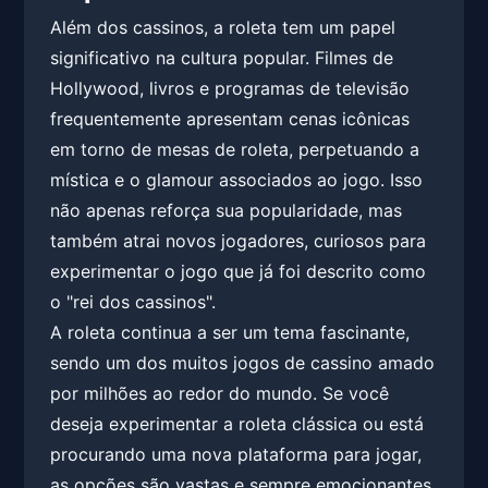
Além dos cassinos, a roleta tem um papel
significativo na cultura popular. Filmes de
Hollywood, livros e programas de televisão
frequentemente apresentam cenas icônicas
em torno de mesas de roleta, perpetuando a
mística e o glamour associados ao jogo. Isso
não apenas reforça sua popularidade, mas
também atrai novos jogadores, curiosos para
experimentar o jogo que já foi descrito como
o "rei dos cassinos".
A roleta continua a ser um tema fascinante,
sendo um dos muitos jogos de cassino amado
por milhões ao redor do mundo. Se você
deseja experimentar a roleta clássica ou está
procurando uma nova plataforma para jogar,
as opções são vastas e sempre emocionantes.