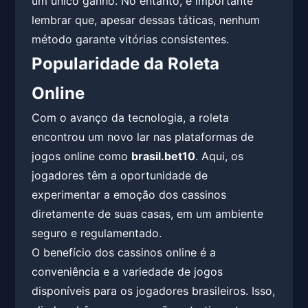
um único ganho. No entanto, é importante
lembrar que, apesar dessas táticas, nenhum
método garante vitórias consistentes.
Popularidade da Roleta
Online
Com o avanço da tecnologia, a roleta
encontrou um novo lar nas plataformas de
jogos online como
brasil.bet10
. Aqui, os
jogadores têm a oportunidade de
experimentar a emoção dos cassinos
diretamente de suas casas, em um ambiente
seguro e regulamentado.
O benefício dos cassinos online é a
conveniência e a variedade de jogos
disponíveis para os jogadores brasileiros. Isso,