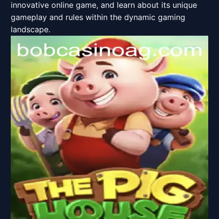
innovative online game, and learn about its unique
gameplay and rules within the dynamic gaming
landscape.